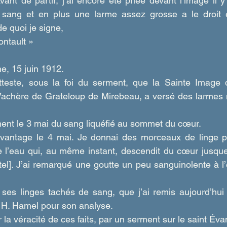
vant de partir, j’ai encore été priée devant l’image il 
 sang et en plus une larme assez grosse a le droit e
de quoi je signe,
ontault »
e, 15 juin 1912.  
tteste, sous la foi du serment, que la Sainte Image 
achère de Grateloup de Mirebeau, a versé des larmes 
lement le 3 mai du sang liquéfié au sommet du cœur.
vantage le 4 mai. Je donnai des morceaux de linge po
 l’eau qui, au même instant, descendit du cœur jusque 
el]. J’ai remarqué une goutte un peu sanguinolente à l’e
 ses linges tachés de sang, que j’ai remis aujourd’hui 
 H. Hamel pour son analyse.
r la véracité de ces faits, par un serment sur le saint Éva