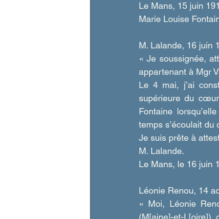
Le Mans, 15 juin 19
Marie Louise Fontain
M. Lalande, 16 juin 1
« Je soussignée, at
appartenant à Mgr V
Le 4 mai, j’ai cons
supérieure du cœur 
Fontaine lorsqu’ell
temps s’écoulait du 
Je suis prête à atte
M. Lalande.
Le Mans, le 16 juin 
Léonie Renou, 14 ao
« Moi, Léonie Ren
(M[aine]-et-L[oire]),