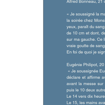
Alfred Bonneau, 21 
« Je soussigné la ma
la soirée chez Mons
yeux, paraît du sang
de 10 cm et dont, de 
sur ma gauche. Ce l
vraie goutte de sang
En foi de quoi je si
Eugénie Philipot, 2
 « Je soussignée Eu
déclare et affirme 
avant la messe sur 
puis le 10 deux autre
Le 14 vers dix heure
Le 15, les mains avai