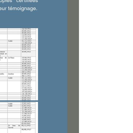
ies certifiées 
conformes, ou de citation dans d’autre documents, leurs noms et la date de leur témoignage. 