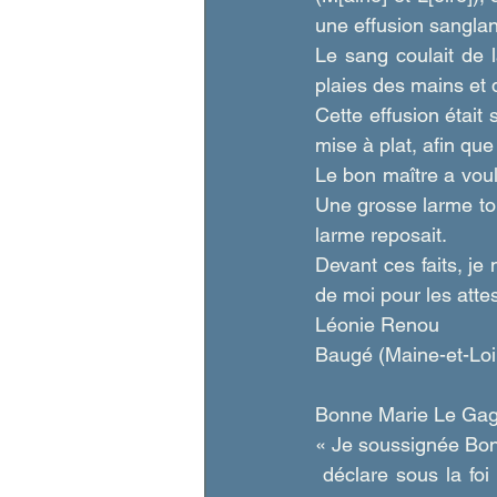
une effusion sangla
Le sang coulait de 
plaies des mains e
Cette effusion était
mise à plat, afin qu
Le bon maître a voul
Une grosse larme tom
larme reposait.
Devant ces faits, je 
de moi pour les att
Léonie Renou
Baugé (Maine-et-Loi
Bonne Marie Le Gag
« Je soussignée Bon
 déclare sous la foi du serment et sur le saint Évangile, que pour répondre au désir d’une 