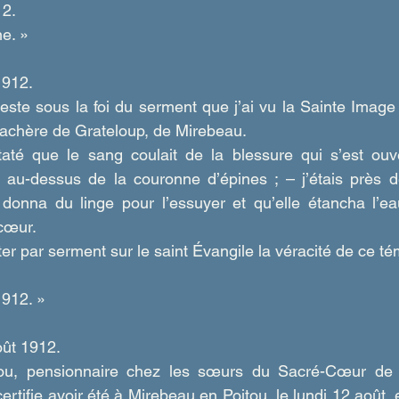
12.
e. »
912.  
teste sous la foi du serment que j’ai vu la Sainte Imag
achère de Grateloup, de Mirebeau.
taté que le sang coulait de la blessure qui s’est ouve
au-dessus de la couronne d’épines ; – j’étais près d
e donna du linge pour l’essuyer et qu’elle étancha l’
cœur.
ster par serment sur le saint Évangile la véracité de ce t
1912. »
ût 1912.  
ou, pensionnaire chez les sœurs du Sacré-Cœur de 
 certifie avoir été à Mirebeau en Poitou, le lundi 12 août, 