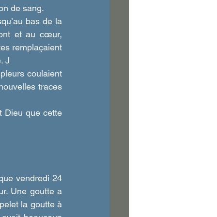
on de sang. 
squ’au bas de la 
ont et au cœur, 
es remplaçaient 
. J
leurs coulaient 
ouvelles traces 
t Dieu que cette 
que vendredi 24 
r. Une goutte a 
let la goutte à 