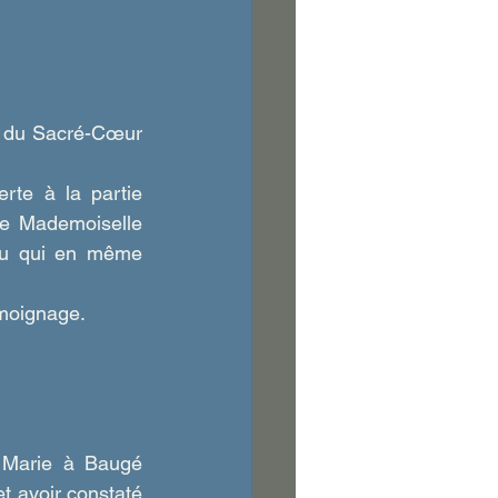
e du Sacré-Cœur 
rte à la partie 
e Mademoiselle 
eau qui en même 
émoignage.
Marie à Baugé 
et avoir constaté 