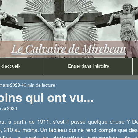
Le Calvaire de Mirebeau
 d'accueil-
Entrer dans l'histoire
mars 2023
46 min de lecture
ins qui ont vu...
mai 2023
ur 5.
u, à partir de 1911, s’est-il passé quelque chose ? D
é, 210 au moins. Un tableau qui ne rend compte que des 